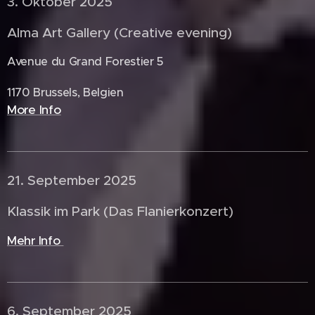
3. Oktober 2025 🇧🇪
Alma Art Gallery (Creative evening)
Avenue du Grand Forestier 5
1170 Brussels, Belgien
More Info
21. September 2025 🇩🇪
Klassik im Park (Das Flanierkonzert)
Mehr Info
6. September 2025 🇳🇱