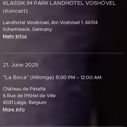
KLASSIK IM PARK LANDHOTEL VOSHÖVEL
(Koncert)
Landhotel Vosshövel, Am Voshövel 1, 46514
Schermbeck, Germany
Mehr Infos
21. June 2025 🇳🇱
"La Boca" (Milonga) 8
:00 PM – 12:00 AM
Château de Péralta
6 Rue de l'Hôtel de Ville
4031 Liège, Belgium
More info