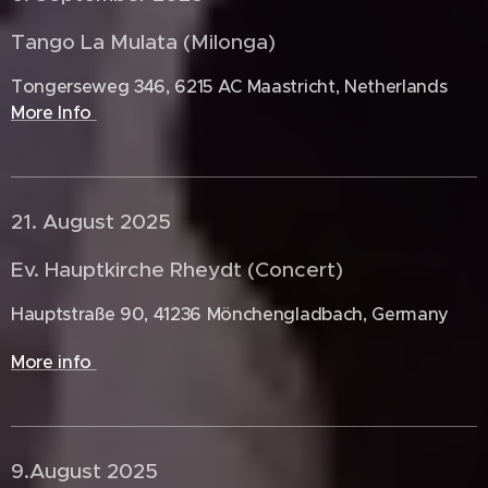
Tango La Mulata (Milonga)
Tongerseweg 346, 6215 AC Maastricht, Netherlands
More Info
21. August 2025 🇩🇪
Ev. Hauptkirche Rheydt (Concert)
Hauptstraße 90, 41236 Mönchengladbach, Germany
More info
9.August 2025 🇩🇪