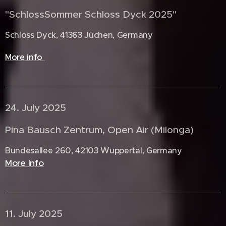
"SchlossSommer Schloss Dyck 2025"
Schloss Dyck, 41363 Jüchen, Germany
More info
24. July 2025 🇧🇪
Pina Bausch Zentrum, Open Air (Milonga)
Bundesallee 260, 42103 Wuppertal, Germany
More Info
11. July 2025 🇦🇹