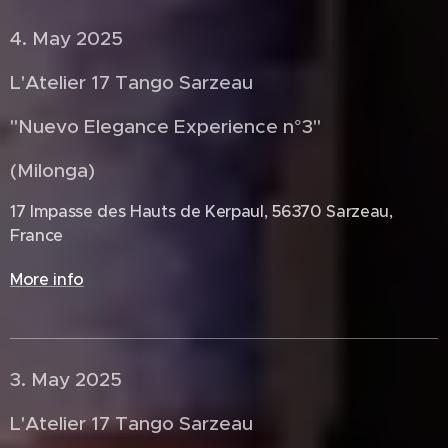
4. May 2025 🇨🇵
L'Atelier 17 Tango Sarzeau
"Nuevo Elegance Experience n°3"
(Milonga)
17 Impasse des Hauts de Kerpaul, 56370 Sarzeau,
France
More info
3. May 2025 🇨🇵
L'Atelier 17 Tango Sarzeau