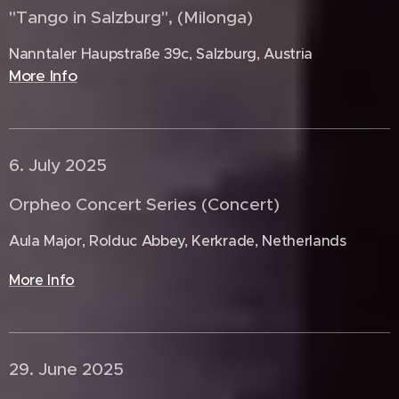
"Tango in Salzburg", (Milonga)
Nanntaler Haupstraße 39c, Salzburg, Austria
More Info
6. July 2025 🇳🇱
Orpheo Concert Series (Concert)
Aula Major, Rolduc Abbey, Kerkrade, Netherlands
More Info
29. June 2025 🇩🇪